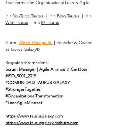
Transformación Organizacional Lean & Agile.
Ir a 
YouTube Taurus
  |  Ir a 
Blog Taurus
  |  Ir a 
Web Taurus
  |  Ir a 
IG Taurus
Autor: 
Alexis Hidalgo G.
 | Founder & Owner 
at Taurus Galaxy®.
Respaldo internacional 
Scrum Manager
 | 
Agile Alliance
 & 
CertJoin
 | 
#ISO_9001_2015
 | 
#COMUNIDAD
TAURUS GALAXY
#StrongerTogether
#OrganizationalTransformation
#LeanAgileMindset
https://www.taurusgalaxy.com
https://www.taurusgalaxyinstitute.com