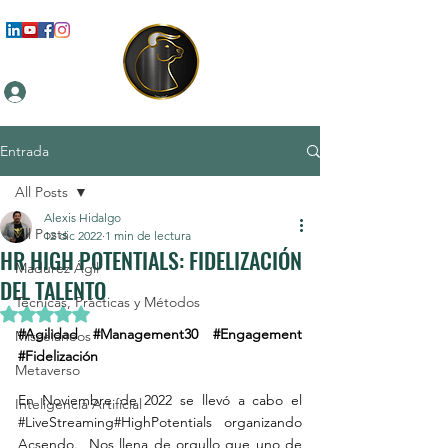
Iniciar sesión
Entrada
All Posts
Alexis Hidalgo
All Posts
12 dic 2022
1 min de lectura
HR HIGH POTENTIALS: FIDELIZACIÓN
Madurez Ágil
DEL TALENTO
Técnicas, Prácticas y Métodos
Obtuvo NaN de 5 estrellas.
#Agilidad
#Management30
#Engagement
Misceláneos
#Fidelización
Metaverso
En Noviembre de 2022 se llevó a cabo el 
Inteligencia Artificial
#LiveStreaming
#HighPotentials
 organizando 
Acsendo.  Nos llena de orgullo que uno de 