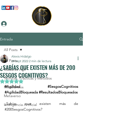
Iniciar sesión
Entrada
All Posts
Alexis Hidalgo
All Posts
29 sept 2022
2 min de lectura
¿SABÍAS QUE EXISTEN MÁS DE 200
Madurez Ágil
SESGOS COGNITIVOS?
Técnicas, Prácticas y Métodos
Obtuvo NaN de 5 estrellas.
#Agilidad
#SesgosCognitivos
Misceláneos
#AgilidadBloqueada
#ResultadosBloqueados
Metaverso
¿Sabías que existen más de 
Inteligencia Artificial
#200SesgosCognitivos
? 