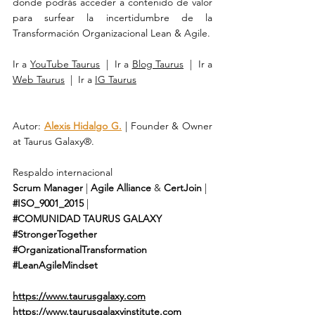
donde podrás acceder a contenido de valor 
para surfear la incertidumbre de la 
Transformación Organizacional Lean & Agile.
Ir a 
YouTube Taurus
  |  Ir a 
Blog Taurus
  |  Ir a 
Web Taurus
  |  Ir a 
IG Taurus
Autor: 
Alexis Hidalgo G.
 | Founder & Owner 
at Taurus Galaxy®.
Respaldo internacional 
Scrum Manager
 | 
Agile Alliance
 & 
CertJoin
 | 
#ISO_9001_2015
 | 
#COMUNIDAD
TAURUS GALAXY
#StrongerTogether
#OrganizationalTransformation
#LeanAgileMindset
https://www.taurusgalaxy.com
https://www.taurusgalaxyinstitute.com