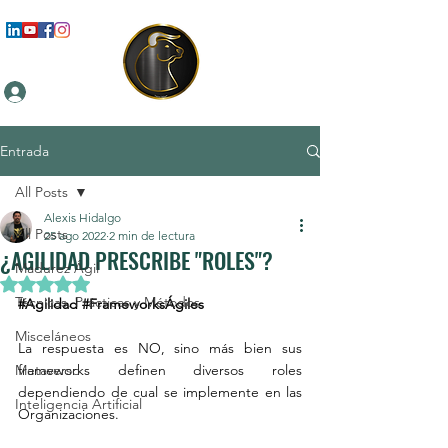
Iniciar sesión
Entrada
All Posts
Alexis Hidalgo
All Posts
25 ago 2022
2 min de lectura
¿AGILIDAD PRESCRIBE "ROLES"?
Madurez Ágil
Obtuvo NaN de 5 estrellas.
Técnicas, Prácticas y Métodos
#Agilidad
#FrameworksÁgiles
Misceláneos
La respuesta es NO, sino más bien sus 
Metaverso
frameworks definen diversos roles 
dependiendo de cual se implemente en las 
Inteligencia Artificial
Organizaciones.