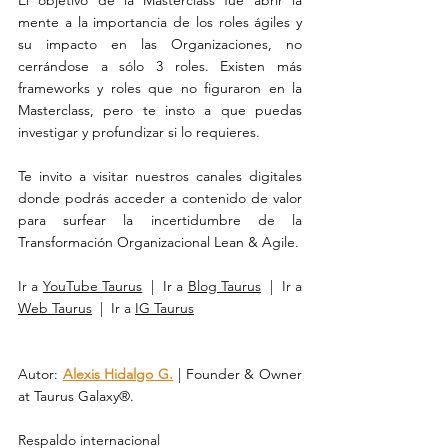
mente a la importancia de los roles ágiles y 
su impacto en las Organizaciones, no 
cerrándose a sólo 3 roles. Existen más 
frameworks y roles que no figuraron en la 
Masterclass, pero te insto a que puedas 
investigar y profundizar si lo requieres.
Te invito a visitar nuestros canales digitales 
donde podrás acceder a contenido de valor 
para surfear la incertidumbre de la 
Transformación Organizacional Lean & Agile.
Ir a 
YouTube Taurus
  |  Ir a 
Blog Taurus
  |  Ir a 
Web Taurus
  |  Ir a 
IG Taurus
Autor: 
Alexis Hidalgo G.
 | Founder & Owner 
at Taurus Galaxy®.
Respaldo internacional 