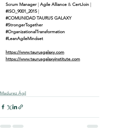
Scrum Manager
 | 
Agile Alliance
 & 
CertJoin
 | 
#ISO_9001_2015
 | 
#COMUNIDAD
TAURUS GALAXY
#StrongerTogether
#OrganizationalTransformation
#LeanAgileMindset
https://www.taurusgalaxy.com
https://www.taurusgalaxyinstitute.com
Madurez Ágil