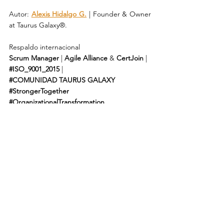
Autor: 
Alexis Hidalgo G.
 | Founder & Owner 
at Taurus Galaxy®.
Respaldo internacional 
Scrum Manager
 | 
Agile Alliance
 & 
CertJoin
 | 
#ISO_9001_2015
 | 
#COMUNIDAD
TAURUS GALAXY
#StrongerTogether
#OrganizationalTransformation
#LeanAgileMindset
https://www.taurusgalaxy.com
https://www.taurusgalaxyinstitute.com
Técnicas, Prácticas y Métodos