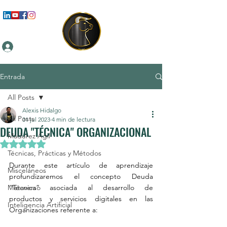
Iniciar sesión
Entrada
All Posts
Alexis Hidalgo
All Posts
31 jul 2023
4 min de lectura
DEUDA "TÉCNICA" ORGANIZACIONAL
Madurez Ágil
Obtuvo NaN de 5 estrellas.
Técnicas, Prácticas y Métodos
Durante este artículo de aprendizaje 
Misceláneos
profundizaremos el concepto Deuda 
Metaverso
“Técnica” asociada al desarrollo de 
productos y servicios digitales en las 
Inteligencia Artificial
Organizaciones referente a: