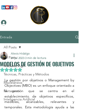
Iniciar sesión
Entrada
All Posts
Alexis Hidalgo
All Posts
27 jul 2023
3 min de lectura
MODELOS DE GESTIÓN DE OBJETIVOS
Madurez Ágil
Obtuvo NaN de 5 estrellas.
Técnicas, Prácticas y Métodos
La gestión por objetivos o Management by 
Misceláneos
Objectives (MBO) es un enfoque orientado a 
Metaverso
la gestión que se centra en el 
establecimiento de objetivos específicos, 
Inteligencia Artificial
medibles, alcanzables, relevantes y 
temporales. Esta metodología ayuda a las 