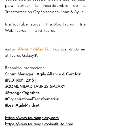
para surfear la incertidumbre de la 
Transformación Organizacional Lean & Agile.
Ir a 
YouTube Taurus
  |  Ir a 
Blog Taurus
  |  Ir a 
Web Taurus
  |  Ir a 
IG Taurus
Autor: 
Alexis Hidalgo G.
 | Founder & Owner 
at Taurus Galaxy®.
Respaldo internacional 
Scrum Manager
 | 
Agile Alliance
 & 
CertJoin
 | 
#ISO_9001_2015
 | 
#COMUNIDAD
TAURUS GALAXY
#StrongerTogether
#OrganizationalTransformation
#LeanAgileMindset
https://www.taurusgalaxy.com
https://www.taurusgalaxyinstitute.com